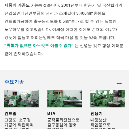
제품의 가공도
가능
해졌습니다. 2001년부터 항공기 및 국산헬기의
유압실린더관련부품의 생산과 소재길이 3,400mm환봉을
건드릴가공하여 출구동심도를 0.5mm이내로 할 수 있는 독특한
노우하우를 갖고있습니다. 이세상 어떠한 것에도
존재의 이유가
있듯이 힘들고 어려운일에도 적극 대응 할 것을 약속 드립니다.
"勇氣가 없으면 아무것도 이룰수 없다"
는 신념을 갖고 항상 여러분
곁에 존재하겠습니다.
주요기종
more
건드릴
BTA
전용기
고경도, 소구경
공작물회전형으로
대량생산
가공에 적합하며
출구동심이 양호
작업용으로