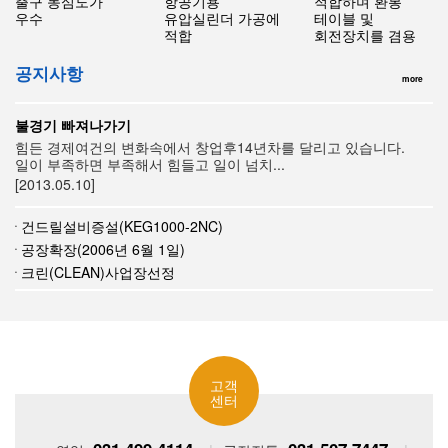
출구 동심도가
항공기용
적합하며 환봉
우수
유압실린더 가공에
테이블 및
적합
회전장치를 겸용
공지사항
more
불경기 빠져나가기
힘든 경제여건의 변화속에서 창업후14년차를 달리고 있습니다.
일이 부족하면 부족해서 힘들고 일이 넘치...
[2013.05.10]
건드릴설비증설(KEG1000-2NC)
공장확장(2006년 6월 1일)
크린(CLEAN)사업장선정
고객
센터